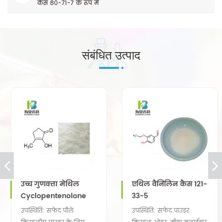
कैस 80-71-7 के रूप में
संबंधित उत्पाद
उच्च गुणवत्ता मेथिल
एथिल वैनिलिन कैस 121-
Cyclopentenolone
33-5
विश्वसनीय से सप्ताहांत
उपस्थिति: सफेद पीले
उपस्थिति: सफेद पाउडर