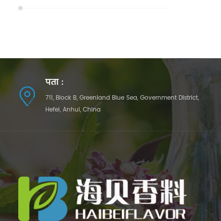
पता :
711, Block B, Greenland Blue Sea, Government District,
Hefei, Anhui, China