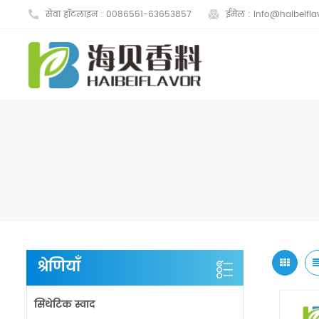
सेवा हॉटलाइन :
0086551-63653857
ईमेल :
info@haibeifla
श्रेणियाँ
सिंथेटिक स्वाद