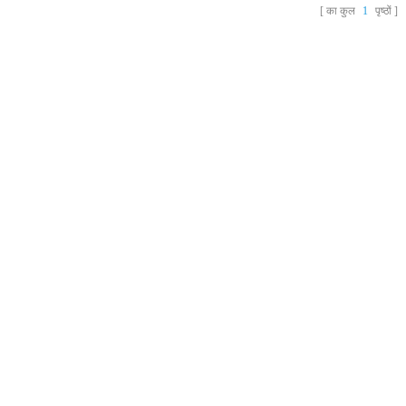
का कुल
1
पृष्ठों