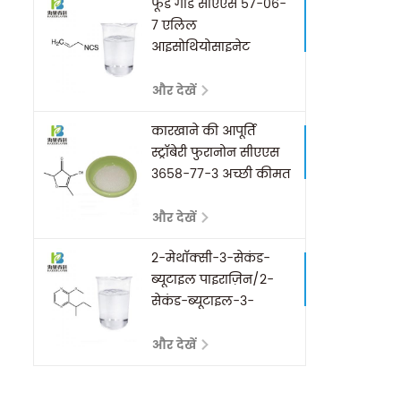
फूड गार्ड सीएएस 57-06-
7 एलिल
आइसोथियोसाइनेट
और देखें
कारखाने की आपूर्ति
स्ट्रॉबेरी फुरानोन सीएएस
3658-77-3 अच्छी कीमत
के साथ
और देखें
2-मेथॉक्सी-3-सेकंड-
ब्यूटाइल पाइराज़िन/2-
सेकंड-ब्यूटाइल-3-
मेथॉक्सी-पाइराज़िन कैस
24168-70-5
और देखें