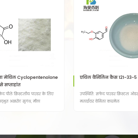
त्ता मेथिल Cyclopentenolone
एथिल वैनिलिन कैस 121-33-5
से सप्ताहांत
फेद पीले क्रिस्टलीय पाउडर के लिए
उपस्थिति: सफेद पाउडर क्रिस्टल ओडर
द्भुत अखरोट सुगंध, मीठा
मलाईदार वेनिला कारमेल