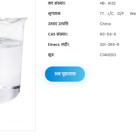
मद संख्या।:
HB- A132
भुगतान:
TT、L/C、D/P 、 Wes
उत्पाद उत्पत्ति:
China
CAS संख्या।:
80-54-6
Einecs नहीं।:
201-289-8
सूत्र:
C14H20O
अब पूछताछ