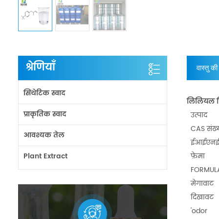
श्रेणियाँ
वास्तु की
सिंथेटिक स्वाद
लिलियल लि
प्राकृतिक स्वाद
उत्पाद
CAS संख्
आवश्यक तेल
ईआईएनईस
Plant Extract
फ़ेमा
FORMUL
मेगावाट
दिखावट
'odor