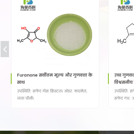
Furanone सर्वोत्तम मूल्य और गुणवत्ता के
उच्च गुणव
साथ
विश्वसनीय 
उपस्थिति: सफेद ठोस क्रिस्टल। ओडर: कारमेल,
उपस्थिति: स
जला चीनी।
सफेद गंध: अ