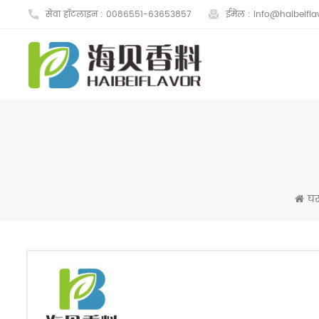
सेवा हॉटलाइन :
0086551-63653857
ईमेल :
info@haibeifla
घ