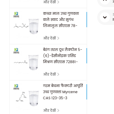
और देखें
अ
कच्चा माल उच्च गुणवत्ता
वाले स्वाद और सुगंध
स
लिनालूल सीएएस 78-
70-6
और देखें
बेरंग तरल दूध लैक्टोन 5-
(6)-डेसीनोइक एसिड
मिश्रण सीएएस 72881-
27-7 स्वाद कारखाने की
आपूर्ति
और देखें
गरम बेचना फैक्टरी आपूर्ति
उच्च गुणवत्ता Myrcene
CAS 123-35-3
और देखें